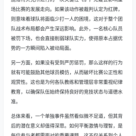
场比赛的发展走向。如果该动作被裁判认定为红牌，
则意味着球队将面临少打一人的困境，这对于整个团
队战术布局都会产生深远影响。此外，一名核心队员
被罚下场，也会直接削弱球队实力，使得原本占据优
势的一方瞬间陷入被动局面。
另一方面，如果没有受到严厉惩罚，那么这样的行为
就有可能鼓励其他球员模仿，从而破坏比赛公正性和
观赏性。这也是为何各队教练和管理层非常重视纪律
教育，以确保队伍始终保持良好的竞技状态与道德水
准。
总体来看，一个单独事件虽然看似微不足道，但其背
后的潜在意义却值得深思。如何平衡激情与理智，是
每位参与者都需面对的重要课题。这不仅关系到个人