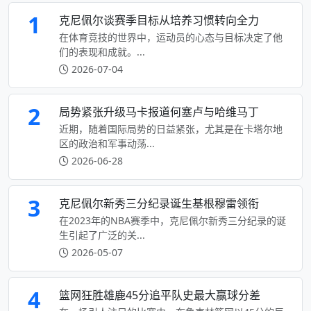
1
克尼佩尔谈赛季目标从培养习惯转向全力
在体育竞技的世界中，运动员的心态与目标决定了他
们的表现和成就。...
2026-07-04
2
局势紧张升级马卡报道何塞卢与哈维马丁
近期，随着国际局势的日益紧张，尤其是在卡塔尔地
区的政治和军事动荡...
2026-06-28
3
克尼佩尔新秀三分纪录诞生基根穆雷领衔
在2023年的NBA赛季中，克尼佩尔新秀三分纪录的诞
生引起了广泛的关...
2026-05-07
4
篮网狂胜雄鹿45分追平队史最大赢球分差