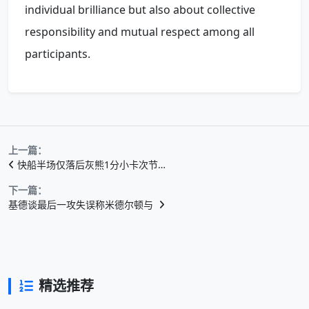
individual brilliance but also about collective
responsibility and mutual respect among all
participants.
上一篇：
快船半场仅落后灰熊1分小卡次节…
下一篇：
基德谈最后一攻失误称米德尔顿与
精选推荐