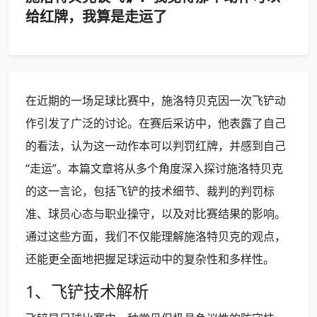
给红牌，我算是走运了
在近期的一场足球比赛中，施洛特贝克因一次飞铲动
作引发了广泛的讨论。在赛后采访中，他表露了自己
的看法，认为这一动作本可以判罚红牌，并感到自己
“走运”。本篇文章将从多个角度深入探讨施洛特贝克
的这一言论，包括飞铲的技术细节、裁判的判罚标
准、球员心态与职业操守，以及对比赛结果的影响。
通过这些方面，我们不仅能理解施洛特贝克的观点，
还能更全面地把握足球运动中的复杂性和多样性。
1、飞铲技术解析