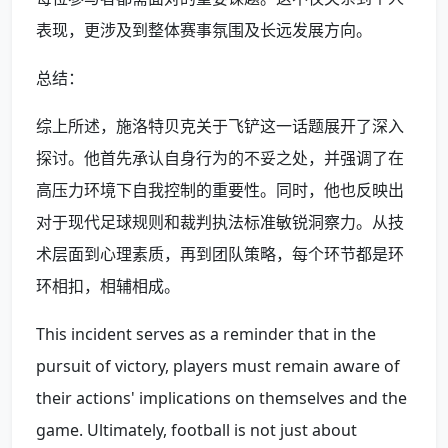
表现，更涉及到整体赛事氛围及长远发展方向。
总结：
综上所述，施洛特贝克关于飞铲这一话题展开了深入
探讨。他首先承认自身行为的不妥之处，并强调了在
高压力环境下自我控制的重要性。同时，他也反映出
对于现代足球规则和裁判执法标准敏锐洞察力。从技
术层面到心理素质，再到团队策略，每个环节都是环
环相扣，相辅相成。
This incident serves as a reminder that in the
pursuit of victory, players must remain aware of
their actions' implications on themselves and the
game. Ultimately, football is not just about