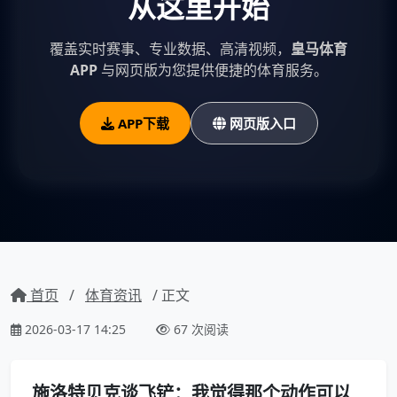
从这里开始
覆盖实时赛事、专业数据、高清视频，
皇马体育
APP
与网页版为您提供便捷的体育服务。
APP下载
网页版入口
首页
/
体育资讯
/ 正文
2026-03-17 14:25
67 次阅读
施洛特贝克谈飞铲：我觉得那个动作可以