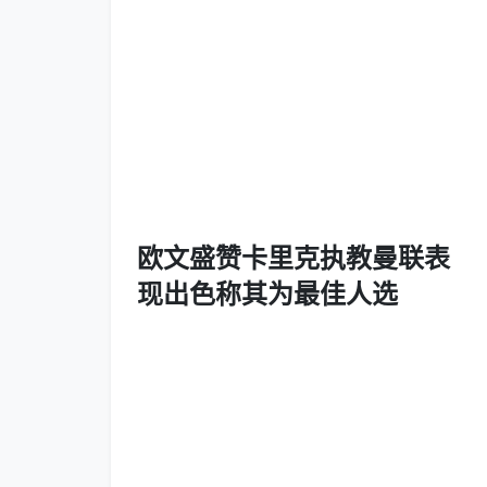
欧文盛赞卡里克执教曼联表
现出色称其为最佳人选