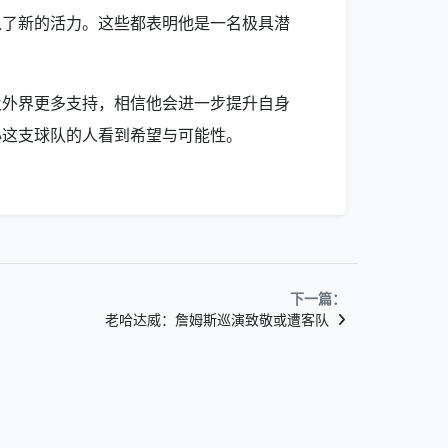
入了新的活力。这些都表明他是一名极具潜
及外界更多支持，相信他会进一步提升自身
心这支球队的人看到希望与可能性。
下一篇：
老哈达威：詹姆斯巡演致敬或遭客队