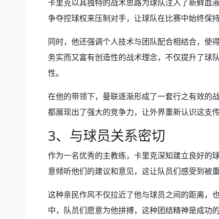
卡里克以其独特的战术思路为球队注入了新鲜血
争夺控球权来压制对手，让球队在比赛中始终保
同时，他还强调个人技术与团队配合相结合，使
务实而又富有创造性的战术理念，不仅提升了球
性。
在他的带领下，曼联逐渐形成了一套行之有效的
都展现出了强大的竞争力，让外界重新认识这支
3、与球员关系密切
作为一名优秀的主教练，卡里克深知建立良好的
意倾听他们的建议和意见，这让队员们感受到被
这种亲民作风不仅拉近了他与球员之间的距离，
中，队员们愿意为他拼搏，这种团结精神是成功