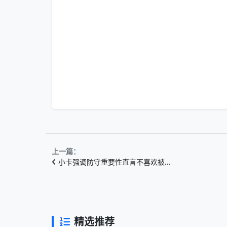
上一篇：
小卡强调防守重要性直言不喜欢被…
精选推荐