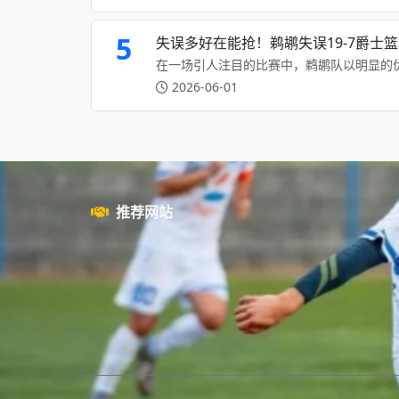
5
失误多好在能抢！鹈鹕失误19-7爵士篮
在一场引人注目的比赛中，鹈鹕队以明显的优
2026-06-01
推荐网站