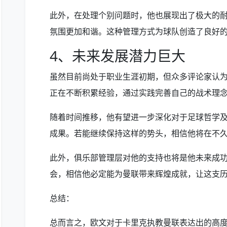
此外，在处理个别问题时，他也展现出了极大的
氛围更加和谐。这种管理方式为球队创造了良好
4、未来发展潜力巨大
虽然目前尚处于职业生涯初期，但众多评论家认
正在不断积累经验，通过实践完善自己的战术理
随着时间推移，他有望进一步深化对于足球哲学
成果。若能继续保持这样的势头，相信他将在不久
此外，俱乐部管理层对他的支持也将是他未来成
会，相信他必定能为曼联带来辉煌成就，让这支
总结：
总而言之，欧文对于卡里克执教曼联表达出的高