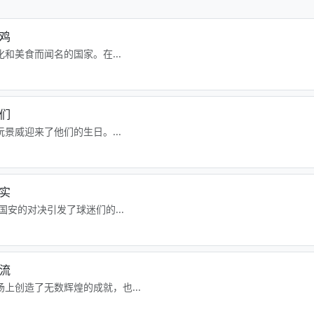
鸡
和美食而闻名的国家。在...
们
景威迎来了他们的生日。...
实
国安的对决引发了球迷们的...
流
上创造了无数辉煌的成就，也...