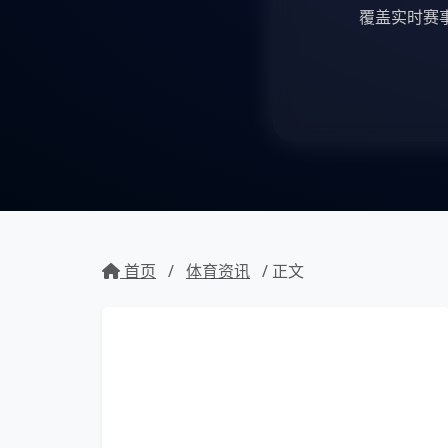
覆盖实时赛
首页
/
体育资讯
/ 正文