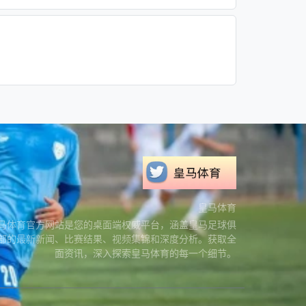
皇马体育
马体育官方网站是您的桌面端权威平台，涵盖皇马足球俱
部的最新新闻、比赛结果、视频集锦和深度分析。获取全
面资讯，深入探索皇马体育的每一个细节。