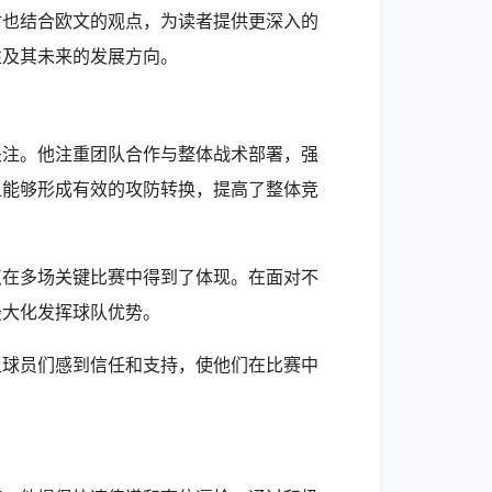
时也结合欧文的观点，为读者提供更深入的
性及其未来的发展方向。
关注。他注重团队合作与整体战术部署，强
上能够形成有效的攻防转换，提高了整体竞
点在多场关键比赛中得到了体现。在面对不
最大化发挥球队优势。
让球员们感到信任和支持，使他们在比赛中